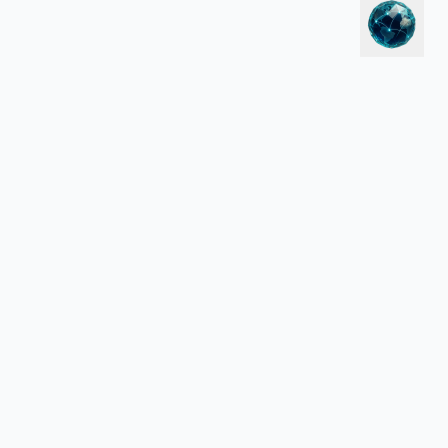
LEGAL
Política de Privacidade
Termos de Serviço
 para Hotels.com, Vrbo, CruiseDirect, Aviasales ou outros sites